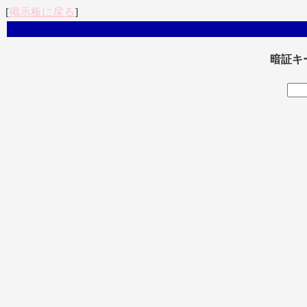
[
掲示板に戻る
]
暗証キ