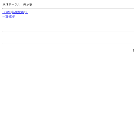
卓球サークル 掲示板
HOME
/
新規投稿
/
？
一覧
/
拡張